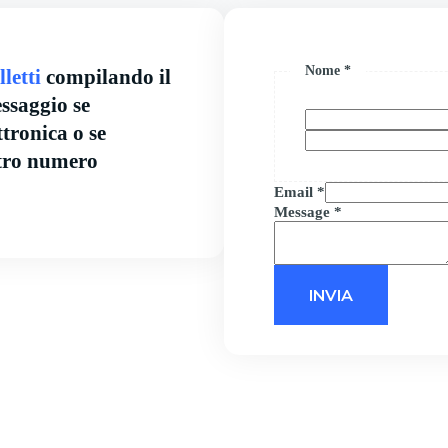
Nome
*
letti
compilando il
ssaggio se
ttronica o se
stro numero
Email
*
Message
*
INVIA